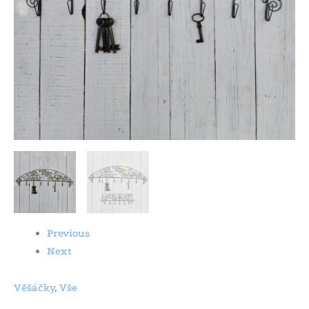
Previous
Next
Věšáčky
,
Vše