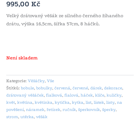
995,00
Kč
Velký drátovaný věšák ze silného černého žíhaného
drátu, výška 16,5cm, šířka 57cm, 8 háčků.
Není skladem
Kategorie:
Věšáčky
,
Vše
Štítků:
bobule
,
bobulky
,
červená
,
červené
,
dárek
,
dekorace
,
drátovaný věšáček
,
fialková
,
fialová
,
háček
,
klíče
,
kuličky
,
květ
,
květina
,
květinka
,
kytička
,
kytka
,
list
,
lístek
,
listy
,
na
pověšení
,
náramek
,
řetízek
,
ručník
,
šperkovník
,
šperky
,
strom
,
utěrka
,
věšák