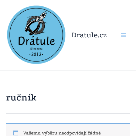
Přeskočit
na
obsah
Dratule.cz
ručník
Vašemu výběru neodpovídají žádné