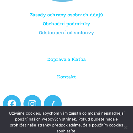
Zásady ochrany osobních údajů
Obchodní podmínky
Odstoupení od smlouvy
Doprava a Platba
Kontakt
F
I
a
n
Užíváme cookies, abychom vám zajistili co možná nejsnadnější
c
s
použití našich webových stránek. Pokud budete nadále
e
t
prohlížet naše stránky předpokládáme, že s použitím cookies
Copyright © 2026 Dratule.cz
souhlasíte.