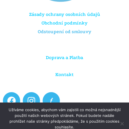
Zásady ochrany osobních údajů
Obchodní podmínky
Odstoupení od smlouvy
Doprava a Platba
Kontakt
F
I
a
n
Užíváme cookies, abychom vám zajistili co možná nejsnadnější
c
s
použití našich webových stránek. Pokud budete nadále
e
t
prohlížet naše stránky předpokládáme, že s použitím cookies
Copyright © 2026 Dratule.cz
souhlasíte.