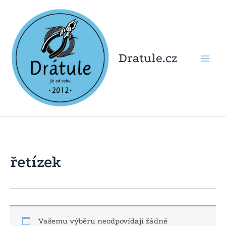
Přeskočit
na
obsah
Dratule.cz
řetízek
Vašemu výběru neodpovídají žádné