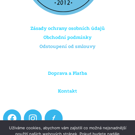
Zásady ochrany osobních údajů
Obchodní podmínky
Odstoupení od smlouvy
Doprava a Platba
Kontakt
F
I
a
n
Užíváme cookies, abychom vám zajistili co možná nejsnadnější
c
s
použití našich webových stránek. Pokud budete nadále