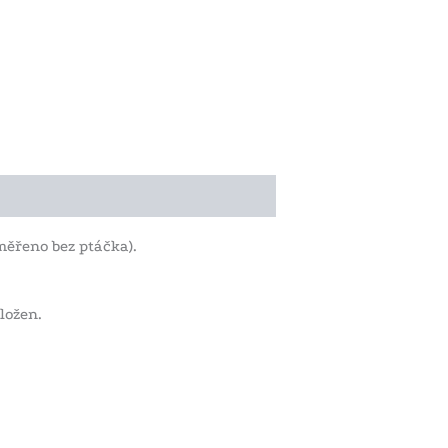
měřeno bez ptáčka).
ložen.