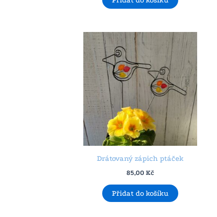
Drátovaný zápich ptáček
85,00
Kč
Přidat do košíku