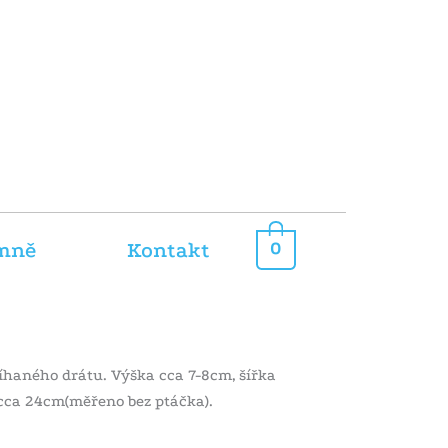
mně
Kontakt
0
íhaného drátu. Výška cca 7-8cm, šířka
cca 24cm(měřeno bez ptáčka).