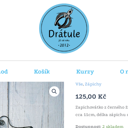
hod
Košík
Kurzy
O 
Vše
,
Zápichy
Zápich
ptáček
125,00
Kč
jarabáček
množství
Zapichovátko z černého ž
cca 11cm, délka zápichu 
Dostupnost:
2 skladem