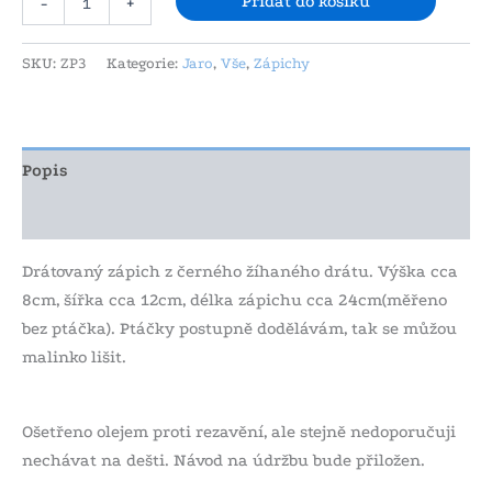
Přidat do košíku
-
+
SKU:
ZP3
Kategorie:
Jaro
,
Vše
,
Zápichy
Popis
Další informace
Drátovaný zápich z černého žíhaného drátu. Výška cca
8cm, šířka cca 12cm, délka zápichu cca 24cm(měřeno
bez ptáčka). Ptáčky postupně dodělávám, tak se můžou
malinko lišit.
Ošetřeno olejem proti rezavění, ale stejně nedoporučuji
nechávat na dešti. Návod na údržbu bude přiložen.