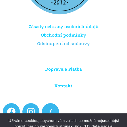
Zásady ochrany osobních údajů
Obchodní podmínky
Odstoupení od smlouvy
Doprava a Platba
Kontakt
F
I
a
n
Užíváme cookies, abychom vám zajistili co možná nejsnadnější
c
s
použití našich webových stránek. Pokud budete nadále