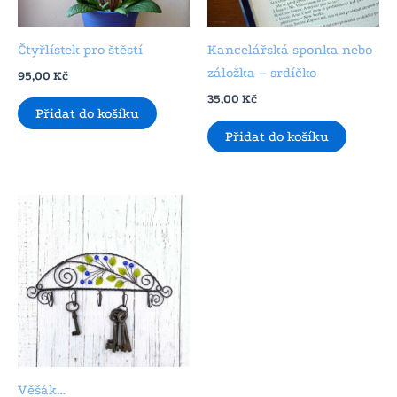
Čtyřlístek pro štěstí
Kancelářská sponka nebo
záložka – srdíčko
95,00
Kč
35,00
Kč
Přidat do košíku
Přidat do košíku
Věšák…