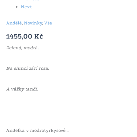
Next
Andělé
,
Novinky
,
Vše
1455,00
Kč
Zelená, modrá.
Na slunci září rosa.
A vážky tančí.
Andělka v modrotyrkysové…