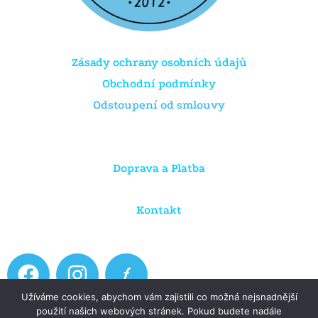
Zásady ochrany osobních údajů
Obchodní podmínky
Odstoupení od smlouvy
Doprava a Platba
Kontakt
F
I
a
n
Užíváme cookies, abychom vám zajistili co možná nejsnadnější
c
s
použití našich webových stránek. Pokud budete nadále