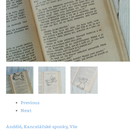
Previous
Next
Andělé
,
Kancelářské sponky
,
Vše