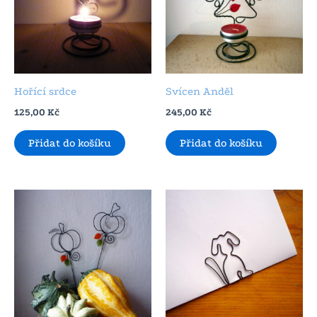
Hořící srdce
Svícen Anděl
125,00
Kč
245,00
Kč
Přidat do košíku
Přidat do košíku