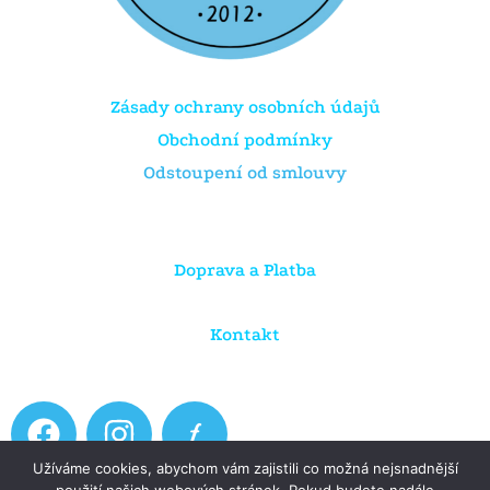
Zásady ochrany osobních údajů
Obchodní podmínky
Odstoupení od smlouvy
Doprava a Platba
Kontakt
F
I
a
n
Užíváme cookies, abychom vám zajistili co možná nejsnadnější
c
s