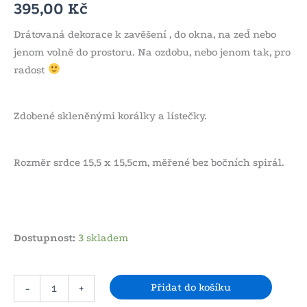
395,00
Kč
Drátovaná dekorace k zavěšení , do okna, na zeď nebo
jenom volně do prostoru. Na ozdobu, nebo jenom tak, pro
radost
Zdobené skleněnými korálky a lístečky.
Rozměr srdce 15,5 x 15,5cm, měřené bez bočních spirál.
Dostupnost:
3 skladem
Přidat do košíku
-
+