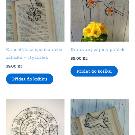
Kancelářská sponka nebo
Drátovaný zápich ptáček
záložka – čtyřlístek
85,00
Kč
39,00
Kč
Přidat do košíku
Přidat do košíku