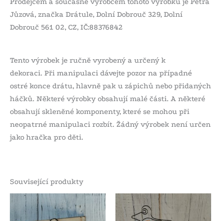
Prodejcem a současně výrobcem tohoto výrobku je Petra
Jůzová, značka Drátule, Dolní Dobrouč 329, Dolní
Dobrouč 561 02, CZ, IČ:88376842
Tento výrobek je ručně vyrobený a určený k
dekoraci. Při manipulaci dávejte pozor na případné
ostré konce drátu, hlavně pak u zápichů nebo přidaných
háčků. Některé výrobky obsahují malé části. A některé
obsahují skleněné komponenty, které se mohou při
neopatrné manipulaci rozbít. Žádný výrobek není určen
jako hračka pro děti.
Související produkty