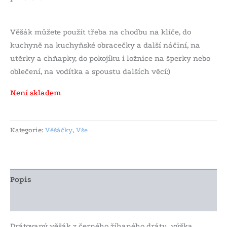
Věšák můžete použít třeba na chodbu na klíče, do
kuchyně na kuchyňské obracečky a další náčiní, na
utěrky a chňapky, do pokojíku i ložnice na šperky nebo
oblečení, na vodítka a spoustu dalších věcí:)
Není skladem
Kategorie:
Věšáčky
,
Vše
Popis
Další informace
Drátovaný věšák z černého žíhaného drátu, výška