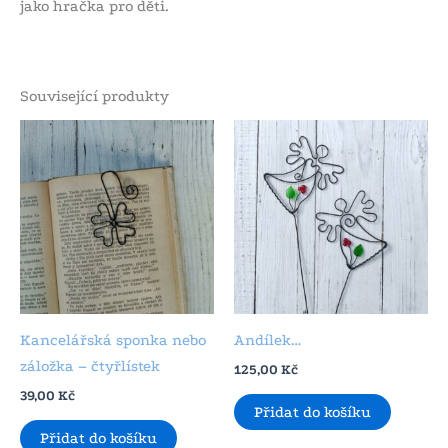
jako hračka pro děti.
Související produkty
Kancelářská sponka nebo
Andílek…
záložka – čtyřlístek
125,00
Kč
39,00
Kč
Přidat do košíku
Přidat do košíku