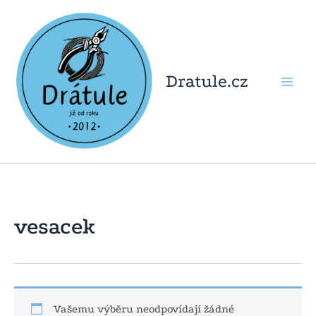
Přeskočit
na
obsah
Dratule.cz
vesacek
Vašemu výběru neodpovídají žádné