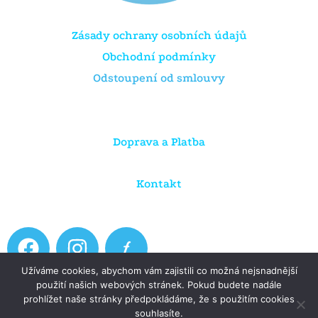
Zásady ochrany osobních údajů
Obchodní podmínky
Odstoupení od smlouvy
Doprava a Platba
Kontakt
F
I
a
n
Užíváme cookies, abychom vám zajistili co možná nejsnadnější
c
s
použití našich webových stránek. Pokud budete nadále
e
t
prohlížet naše stránky předpokládáme, že s použitím cookies
Copyright © 2026 Dratule.cz
souhlasíte.