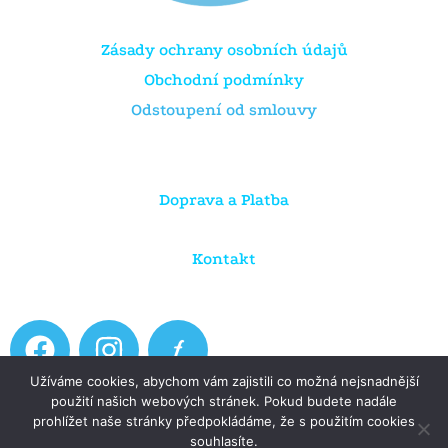
Zásady ochrany osobních údajů
Obchodní podmínky
Odstoupení od smlouvy
Doprava a Platba
Kontakt
F
I
a
n
Užíváme cookies, abychom vám zajistili co možná nejsnadnější
c
s
použití našich webových stránek. Pokud budete nadále
e
t
prohlížet naše stránky předpokládáme, že s použitím cookies
Copyright © 2026 Dratule.cz
souhlasíte.