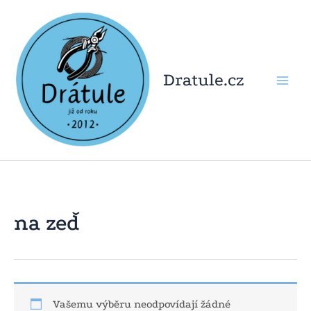
Přeskočit
na
obsah
Dratule.cz
na zeď
Vašemu výběru neodpovídají žádné