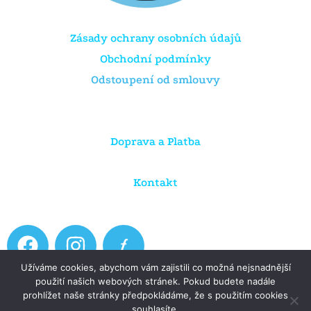
Zásady ochrany osobních údajů
Obchodní podmínky
Odstoupení od smlouvy
Doprava a Platba
Kontakt
F
I
a
n
Užíváme cookies, abychom vám zajistili co možná nejsnadnější
c
s
použití našich webových stránek. Pokud budete nadále
e
t
prohlížet naše stránky předpokládáme, že s použitím cookies
Copyright © 2026 Dratule.cz
souhlasíte.