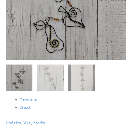
Previous
Next
Podzim
,
Vše
,
Závěs