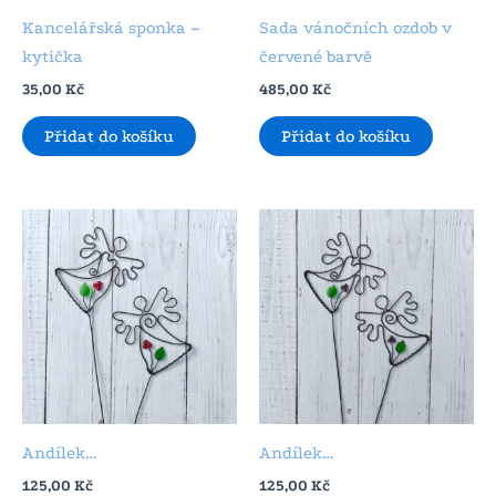
Kancelářská sponka –
Sada vánočních ozdob v
kytička
červené barvě
35,00
Kč
485,00
Kč
Přidat do košíku
Přidat do košíku
Andílek…
Andílek…
125,00
Kč
125,00
Kč