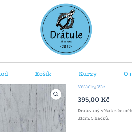
hod
Košík
Kurzy
O 
Věšáčky
,
Vše
395,00
Kč
Drátovaný věšák z černéh
31cm, 5 háčků.