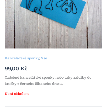
Kancelářské sponky
,
Vše
99,00
Kč
Ozdobné kancelářské sponky nebo taky záložky do
knížky z černého žíhaného drátu.
Není skladem