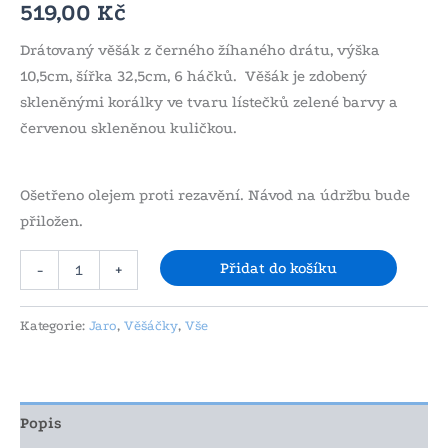
519,00
Kč
Drátovaný věšák z černého žíhaného drátu, výška
10,5cm, šířka 32,5cm, 6 háčků. Věšák je zdobený
skleněnými korálky ve tvaru lístečků zelené barvy a
červenou skleněnou kuličkou.
Ošetřeno olejem proti rezavění. Návod na údržbu bude
přiložen.
Přidat do košíku
-
+
Kategorie:
Jaro
,
Věšáčky
,
Vše
Popis