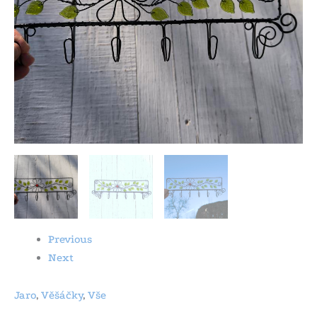
Previous
Next
Jaro
,
Věšáčky
,
Vše