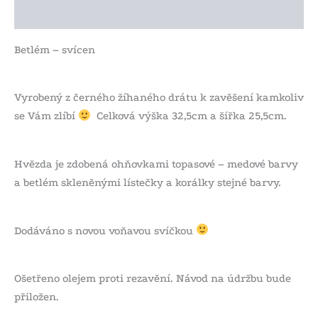
Další informace
Betlém – svícen
Vyrobený z černého žíhaného drátu k zavěšení kamkoliv
se Vám zlíbí
Celková výška 32,5cm a šířka 25,5cm.
Hvězda je zdobená ohňovkami topasové – medové barvy
a betlém skleněnými lístečky a korálky stejné barvy.
Dodáváno s novou voňavou svíčkou
Ošetřeno olejem proti rezavění. Návod na údržbu bude
přiložen.