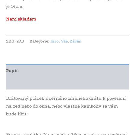
je 14cm.
Není skladem
SKU:
ZA3
Kategorie:
Jaro
,
Vše
,
Závěs
Popis
Další informace
Drátovaný ptáček z černého žíhaného drátu k pověšení
na zeď nebo do okna, nebo vlastně kamkoliv se vám
bude líbit.
Rozměry – šířka 24cm, výška 23cm + tyčka na pověšení