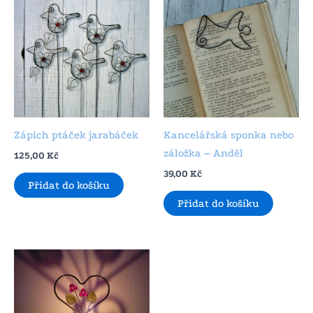
Zápich ptáček jarabáček
Kancelářská sponka nebo
záložka – Anděl
125,00
Kč
39,00
Kč
Přidat do košíku
Přidat do košíku