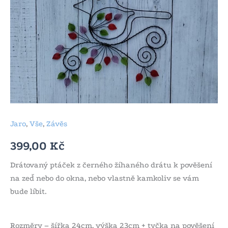
Jaro
,
Vše
,
Závěs
399,00
Kč
Drátovaný ptáček z černého žíhaného drátu k pověšení
na zeď nebo do okna, nebo vlastně kamkoliv se vám
bude líbit.
Rozměry – šířka 24cm, výška 23cm + tyčka na pověšení