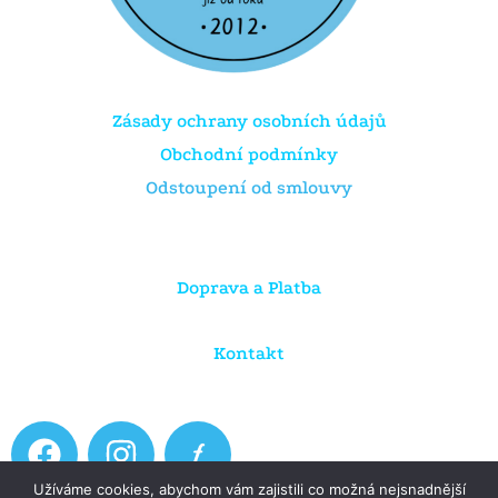
Zásady ochrany osobních údajů
Obchodní podmínky
Odstoupení od smlouvy
Doprava a Platba
Kontakt
F
I
a
n
Užíváme cookies, abychom vám zajistili co možná nejsnadnější