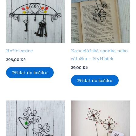
Hořící srdce
Kancelářská sponka nebo
záložka – čtyřlístek
395,00
Kč
39,00
Kč
Přidat do košíku
Přidat do košíku