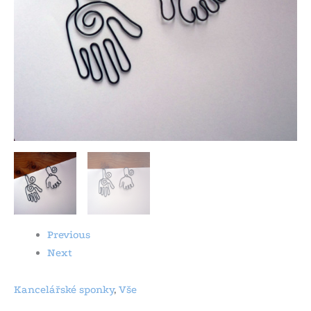
Previous
Next
Kancelářské sponky
,
Vše