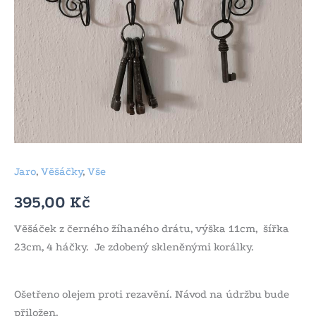
Jaro
,
Věšáčky
,
Vše
395,00
Kč
Věšáček z černého žíhaného drátu, výška 11cm, šířka
23cm, 4 háčky. Je zdobený skleněnými korálky.
Ošetřeno olejem proti rezavění. Návod na údržbu bude
přiložen.