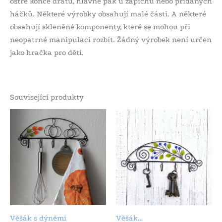
ostré konce drátu, hlavně pak u zápichů nebo přidaných
háčků. Některé výrobky obsahují malé části. A některé
obsahují skleněné komponenty, které se mohou při
neopatrné manipulaci rozbít. Žádný výrobek není určen
jako hračka pro děti.
Související produkty
Věšák s dýněmi
Věšák…