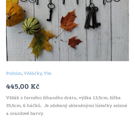
Podzim
,
Věšáčky
,
Vše
445,00
Kč
Věšák z černého žíhaného drátu, výška 13,5cm, šířka
35,5cm, 6 háčků. Je zdobený skleněnými lístečky zelené
a oranžové barvy.