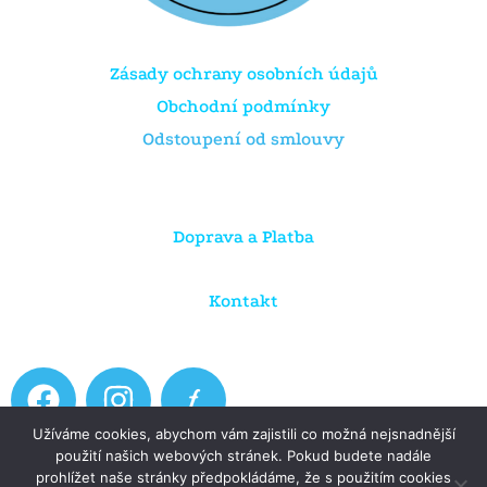
Zásady ochrany osobních údajů
Obchodní podmínky
Odstoupení od smlouvy
Doprava a Platba
Kontakt
F
I
a
n
Užíváme cookies, abychom vám zajistili co možná nejsnadnější
c
s
použití našich webových stránek. Pokud budete nadále
e
t
prohlížet naše stránky předpokládáme, že s použitím cookies
Copyright © 2026 Dratule.cz