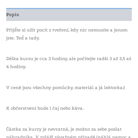
Popis
Přijďte si užít pocit z tvoření, kdy nic nemusíte a jenom
jste. Teď a tady.
Délka kurzu je cca 3 hodiny, ale počítejte radši 3 až 3,5 až
4 hodiny.
V ceně jsou všechny pomůcky, materiál a já lektorka:)
K občerstvení bude i čaj nebo káva.
Částka za kurzy je nevratná, je možno za sebe poslat
náhradníka. V zvlášť závažném případě (náhlá nemoc a