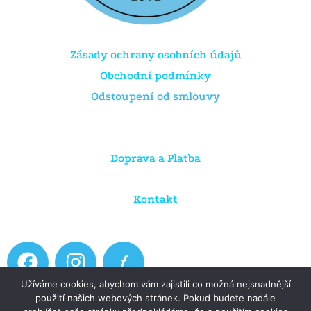
Zásady ochrany osobních údajů
Obchodní podmínky
Odstoupení od smlouvy
Doprava a Platba
Kontakt
F
I
a
n
Užíváme cookies, abychom vám zajistili co možná nejsnadnější
c
s
použití našich webových stránek. Pokud budete nadále