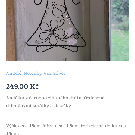
Andělé
,
Novinky
,
Vše
,
Závěs
249,00
Kč
Andělka z černého žíhaného drátu. Ozdobená
skleněnými korálky a lístečky.
Výška cca 15cm, šířka cca 11,5cm, řetízek má délku cca
19cm.