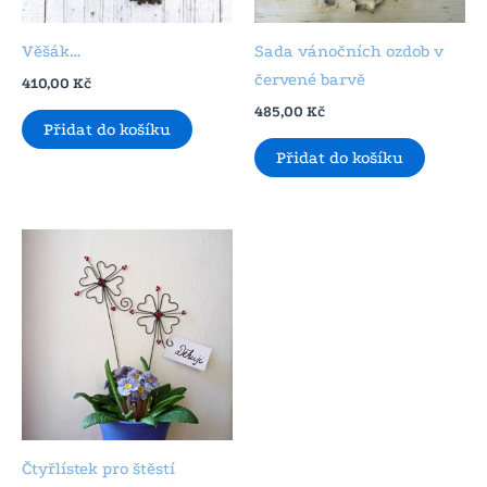
Věšák…
Sada vánočních ozdob v
červené barvě
410,00
Kč
485,00
Kč
Přidat do košíku
Přidat do košíku
Čtyřlístek pro štěstí