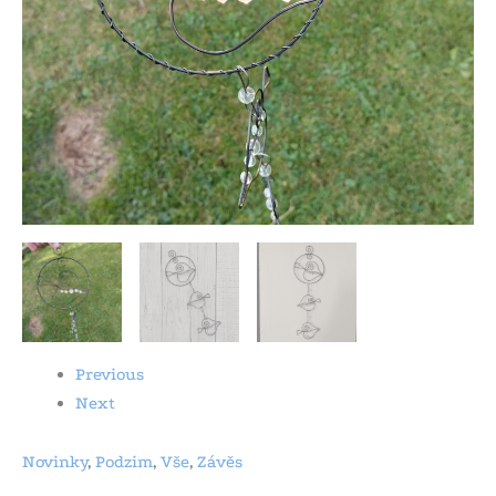
Previous
Next
Novinky
,
Podzim
,
Vše
,
Závěs