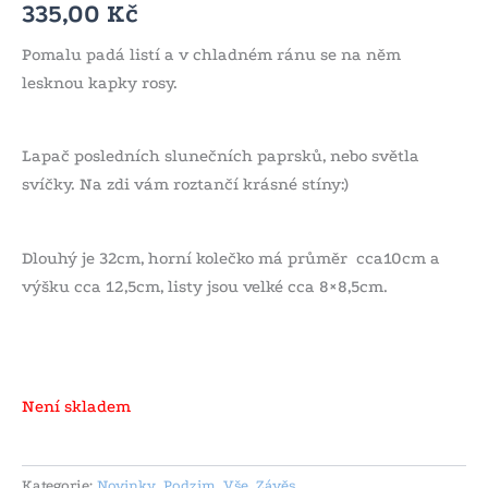
335,00
Kč
Pomalu padá listí a v chladném ránu se na něm
lesknou kapky rosy.
Lapač posledních slunečních paprsků, nebo světla
svíčky. Na zdi vám roztančí krásné stíny:)
Dlouhý je 32cm, horní kolečko má průměr cca10cm a
výšku cca 12,5cm, listy jsou velké cca 8×8,5cm.
Není skladem
Kategorie:
Novinky
,
Podzim
,
Vše
,
Závěs