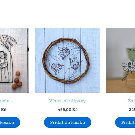
spolu…
Věnec s tulipány
Za
0
Kč
455,00
Kč
24
 košíku
Přidat do košíku
Přidat