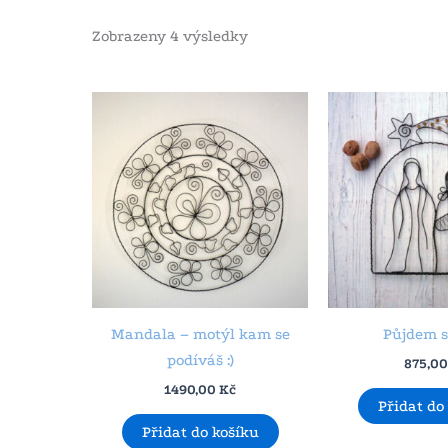
Zobrazeny 4 výsledky
Mandala – motýl kam se
Půjdem 
podíváš :)
875,0
1490,00
Kč
Přidat do
Přidat do košíku