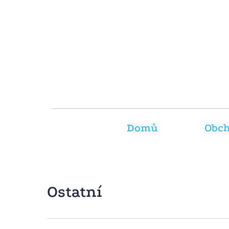
Přeskočit
na
obsah
Domů
Obc
Ostatní