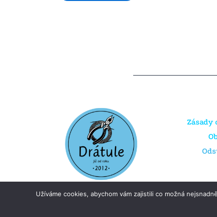
Zásady 
O
Ods
Užíváme cookies, abychom vám zajistili co možná nejsnadně
Copyright © 2026 Dratule.cz