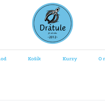
hod
Košík
Kurzy
O 