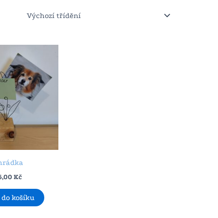
hrádka
5,00
Kč
 do košíku